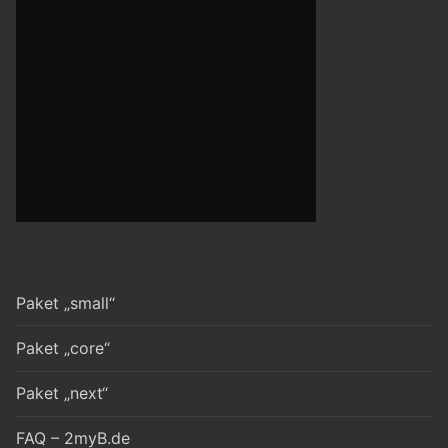
Paket „small“
Paket „core“
Paket „next“
FAQ – 2myB.de