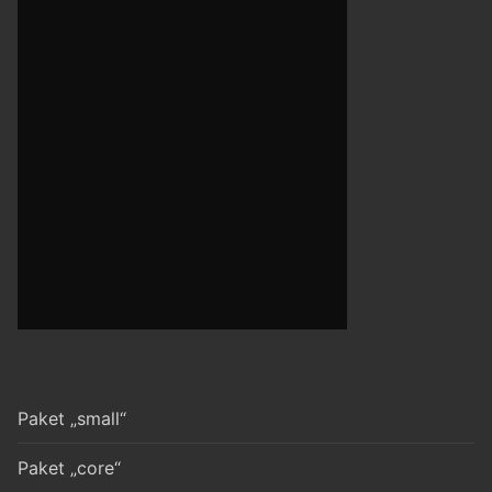
Paket „small“
Paket „core“